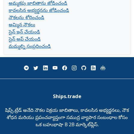
అమ్మకపు జాబితాను జోడించండి
కావలసిన అభ్యర్థనను జోడించండి
నౌకలను శోధించండి
అమ్మిన నౌకలు
సైన్ ఇన్ చేయండి
సైన్ అప్ చేయండి
మమ్మల్ని సంప్రదించండి
Ships.trade
షిప్స్.ట్రేడ్‌ అనేది నౌకల విక్రయ జాబితాలు, కావలసిన అభ్యర్థనలు, నౌక
శోధన మరియు ప్రపంచవ్యాప్తంగా సముద్ర వ్యాపార సంబంధాల కోసం
ఒక బహుభాషా B 2B మార్కెట్‌ప్లేస్‌.