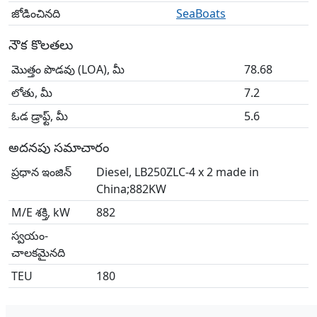
జోడించినది
SeaBoats
నౌక కొలతలు
మొత్తం పొడవు (LOA), మీ
78.68
లోతు, మీ
7.2
ఓడ డ్రాఫ్ట్, మీ
5.6
అదనపు సమాచారం
ప్రధాన ఇంజిన్
Diesel, LB250ZLC-4 x 2 made in
China;882KW
M/E శక్తి, kW
882
స్వయం-
చాలకమైనది
TEU
180