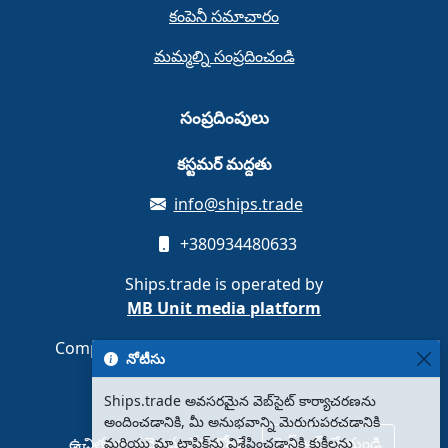
కంపెనీ సమాచారం
మమ్మల్ని సంప్రదించండి
సంప్రదింపులు
కస్టమర్ మద్దతు
info@ships.trade
+380934480633
Ships.trade is operated by
MB Unit media platform
Company code 308087889 · Vilnius, Lithuania
నోటీసు
Ships.trade అవసరమైన వెబ్‌సైట్ కార్యాచరణను
అందించడానికి, మీ అనుభవాన్ని మెరుగుపరచడానికి
ఉచితంగా నమోదు చేసుకోండి
సైన్ అప్ చేయండి
మరియు మా ట్రాఫిక్‌ను విశ్లేషించడానికి కుకీలను