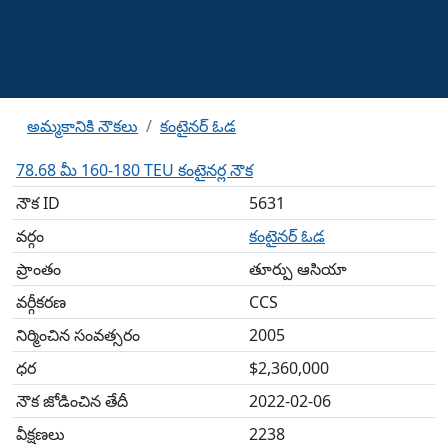
అమ్మకానికి నౌకలు
కంటైనర్ ఓడ
78.68 మీ 160-180 TEU కంటైనర్ల నౌక
నౌక ID
5631
వర్గం
కంటైనర్ ఓడ
ప్రాంతం
తూర్పు ఆసియా
వర్గీకరణ
CCS
నిర్మించిన సంవత్సరం
2005
ధర
$2,360,000
నౌక జోడించిన తేదీ
2022-02-06
వీక్షణలు
2238