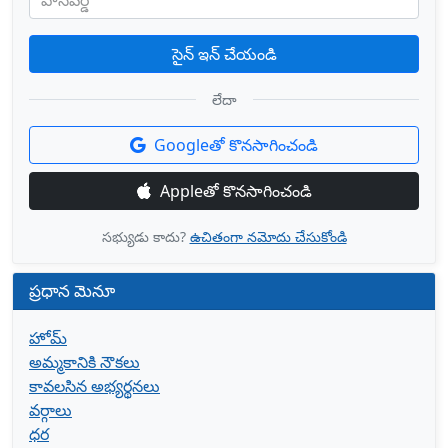
పాస్‌వర్డ్
సైన్ ఇన్ చేయండి
లేదా
Googleతో కొనసాగించండి
Appleతో కొనసాగించండి
సభ్యుడు కాదు?
ఉచితంగా నమోదు చేసుకోండి
ప్రధాన మెనూ
హోమ్
అమ్మకానికి నౌకలు
కావలసిన అభ్యర్థనలు
వర్గాలు
ధర