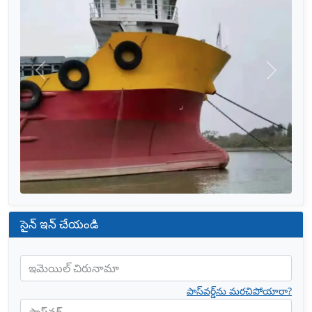
మునుపటిది
తరువాత
సైన్ ఇన్ చేయండి
ఇమెయిల్ చిరునామా
పాస్‌వర్డ్‌ను మరచిపోయారా?