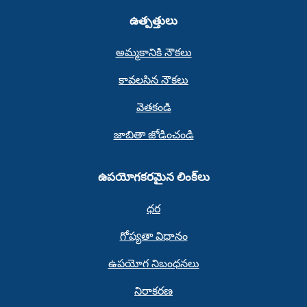
ఉత్పత్తులు
అమ్మకానికి నౌకలు
కావలసిన నౌకలు
వెతకండి
జాబితా జోడించండి
ఉపయోగకరమైన లింక్‌లు
ధర
గోప్యతా విధానం
ఉపయోగ నిబంధనలు
నిరాకరణ