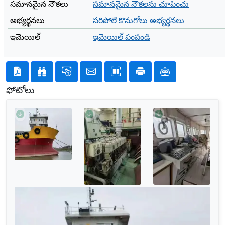
సమానమైన నౌకలు
సమానమైన నౌకలను చూపించు
అభ్యర్థనలు
సరిపోలే కొనుగోలు అభ్యర్థనలు
ఇమెయిల్
ఇమెయిల్ పంపండి
ఫోటోలు