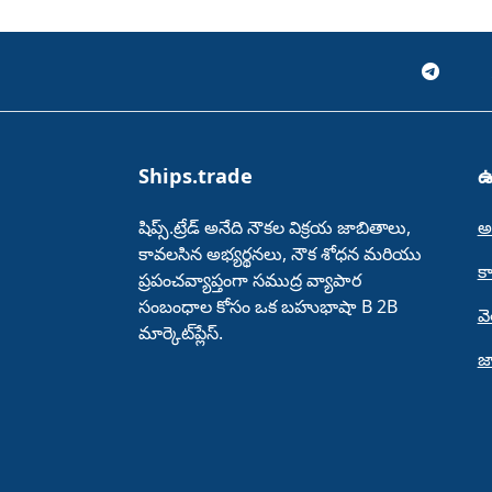
Ships.trade
ఉ
షిప్స్.ట్రేడ్‌ అనేది నౌకల విక్రయ జాబితాలు,
అ
కావలసిన అభ్యర్థనలు, నౌక శోధన మరియు
క
ప్రపంచవ్యాప్తంగా సముద్ర వ్యాపార
సంబంధాల కోసం ఒక బహుభాషా B 2B
వ
మార్కెట్‌ప్లేస్‌.
జ