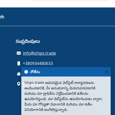
సంప్రదింపులు
info@ships.trade
+380934480633
నోటీసు
ఓలెక్సాండ్రా మిషుహి స్ట్రీట్, 12
Ships.trade అవసరమైన వెబ్‌సైట్ కార్యాచరణను
కైవ్, ఉక్రెయిన్
అందించడానికి, మీ అనుభవాన్ని మెరుగుపరచడానికి
మరియు మా ట్రాఫిక్‌ను విశ్లేషించడానికి కుకీలను
ఉపయోగిస్తుంది. మా వెబ్‌సైట్‌ను ఉపయోగించడం ద్వారా,
మీరు మా గోప్యతా విధానానికి మరియు మా కుకీల
వినియోగానికి అంగీకరిస్తున్నారు.