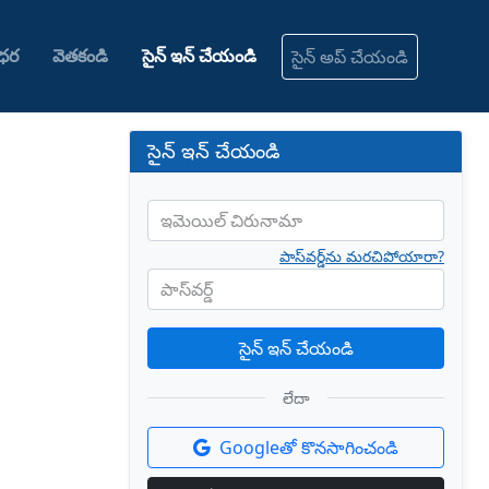
ధర
వెతకండి
సైన్ ఇన్ చేయండి
సైన్ అప్ చేయండి
సైన్ ఇన్ చేయండి
ఇమెయిల్ చిరునామా
పాస్‌వర్డ్‌ను మరచిపోయారా?
పాస్‌వర్డ్
సైన్ ఇన్ చేయండి
లేదా
Googleతో కొనసాగించండి