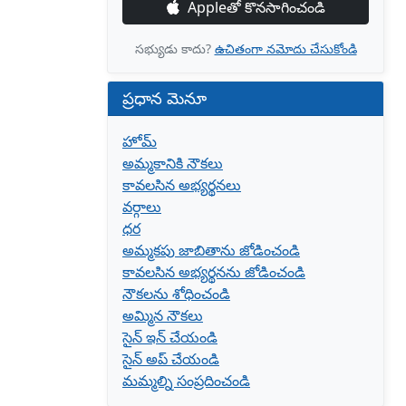
Appleతో కొనసాగించండి
సభ్యుడు కాదు?
ఉచితంగా నమోదు చేసుకోండి
ప్రధాన మెనూ
హోమ్
అమ్మకానికి నౌకలు
కావలసిన అభ్యర్థనలు
వర్గాలు
ధర
అమ్మకపు జాబితాను జోడించండి
కావలసిన అభ్యర్థనను జోడించండి
నౌకలను శోధించండి
అమ్మిన నౌకలు
సైన్ ఇన్ చేయండి
సైన్ అప్ చేయండి
మమ్మల్ని సంప్రదించండి