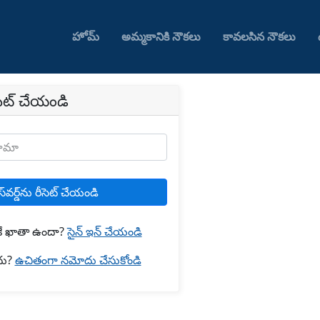
హోమ్
అమ్మకానికి నౌకలు
కావలసిన నౌకలు
రీసెట్ చేయండి
నామా
్‌వర్డ్‌ను రీసెట్ చేయండి
కే ఖాతా ఉందా?
సైన్ ఇన్ చేయండి
దు?
ఉచితంగా నమోదు చేసుకోండి