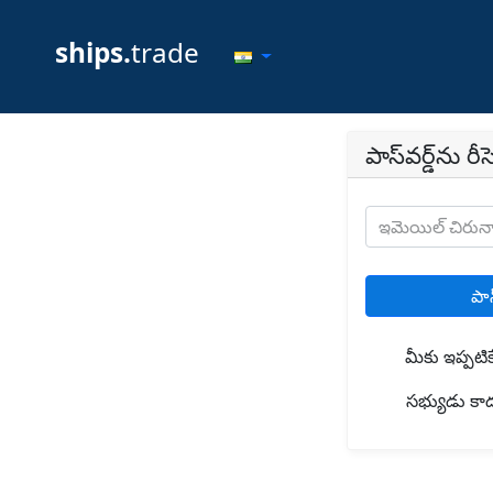
ships.
trade
పాస్‌వర్డ్‌ను 
ఇమెయిల్ చిరు
పాస
మీకు ఇప్పటి
సభ్యుడు కా