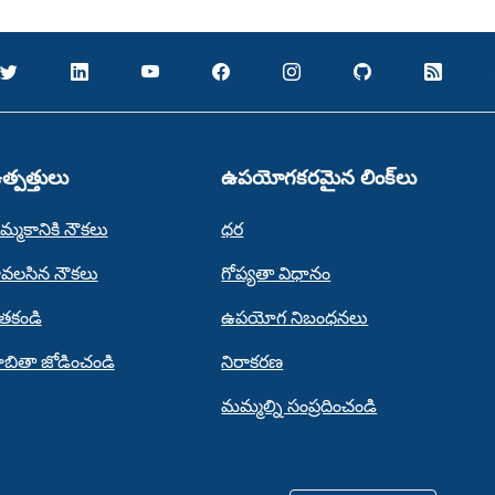
త్పత్తులు
ఉపయోగకరమైన లింక్‌లు
మ్మకానికి నౌకలు
ధర
ావలసిన నౌకలు
గోప్యతా విధానం
ెతకండి
ఉపయోగ నిబంధనలు
ాబితా జోడించండి
నిరాకరణ
మమ్మల్ని సంప్రదించండి