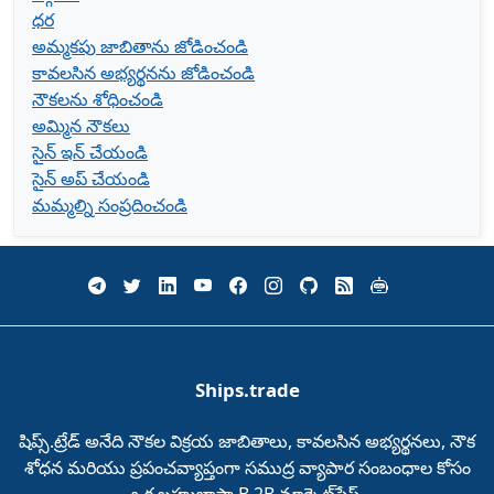
ధర
అమ్మకపు జాబితాను జోడించండి
కావలసిన అభ్యర్థనను జోడించండి
నౌకలను శోధించండి
అమ్మిన నౌకలు
సైన్ ఇన్ చేయండి
సైన్ అప్ చేయండి
మమ్మల్ని సంప్రదించండి
Ships.trade
షిప్స్.ట్రేడ్‌ అనేది నౌకల విక్రయ జాబితాలు, కావలసిన అభ్యర్థనలు, నౌక
శోధన మరియు ప్రపంచవ్యాప్తంగా సముద్ర వ్యాపార సంబంధాల కోసం