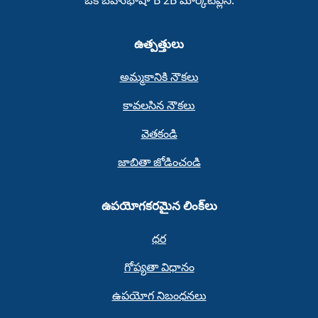
ఒక బహుభాషా B 2B మార్కెట్‌ప్లేస్‌.
ఉత్పత్తులు
అమ్మకానికి నౌకలు
కావలసిన నౌకలు
వెతకండి
జాబితా జోడించండి
ఉపయోగకరమైన లింక్‌లు
ధర
గోప్యతా విధానం
ఉపయోగ నిబంధనలు