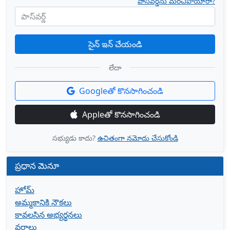
పాస్‌వర్డ్‌ను మరచిపోయారా?
పాస్‌వర్డ్
సైన్ ఇన్ చేయండి
లేదా
Googleతో కొనసాగించండి
Appleతో కొనసాగించండి
సభ్యుడు కాదు?
ఉచితంగా నమోదు చేసుకోండి
ప్రధాన మెనూ
హోమ్
అమ్మకానికి నౌకలు
కావలసిన అభ్యర్థనలు
వర్గాలు