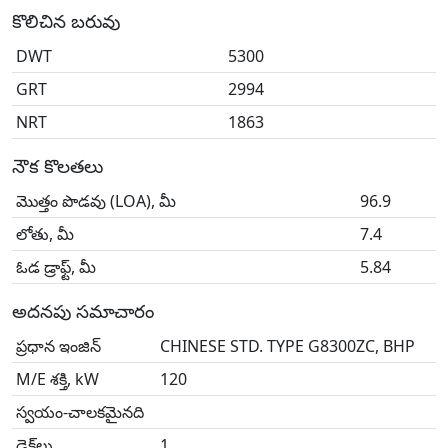
కొలిచిన బరువు
DWT
5300
GRT
2994
NRT
1863
నౌక కొలతలు
మొత్తం పొడవు (LOA), మీ
96.9
లోతు, మీ
7.4
ఓడ డ్రాఫ్ట్, మీ
5.84
అదనపు సమాచారం
ప్రధాన ఇంజిన్
CHINESE STD. TYPE G8300ZC, BHP
M/E శక్తి, kW
120
స్వయం-చాలకమైనది
డెక్‌లు
1