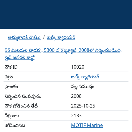
అమ్మకానికి నౌకలు
బల్క్ క్యారియర్
96 మీటరుల పొడవు, 5300 డीडబ్ల్యూటీ, 2008లో నిర్మించబడింది,
సైడ్ జనరల్ కార్గో
నౌక ID
10020
వర్గం
బల్క్ క్యారియర్
ప్రాంతం
నల్ల సముద్రం
నిర్మించిన సంవత్సరం
2008
నౌక జోడించిన తేదీ
2025-10-25
వీక్షణలు
2133
జోడించినది
MOTIF Marine