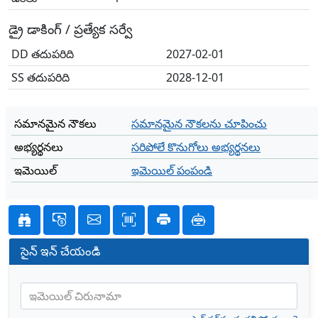
డ్రై డాకింగ్ / ప్రత్యేక సర్వే
DD తదుపరిది
2027-02-01
SS తదుపరిది
2028-12-01
సమానమైన నౌకలు
సమానమైన నౌకలను చూపించు
అభ్యర్థనలు
సరిపోలే కొనుగోలు అభ్యర్థనలు
ఇమెయిల్
ఇమెయిల్ పంపండి
సైన్ ఇన్ చేయండి
ఇమెయిల్ చిరునామా