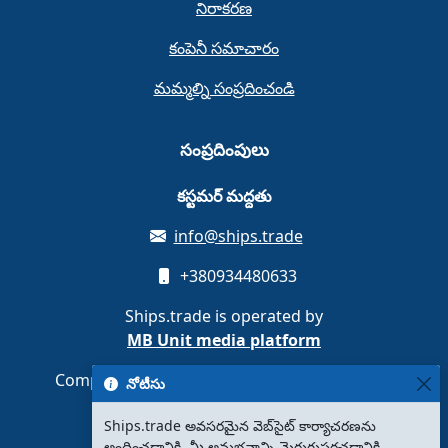
నిరాకరణ
కంపెనీ సమాచారం
మమ్మల్ని సంప్రదించండి
సంప్రదింపులు
కస్టమర్ మద్దతు
info@ships.trade
+380934480633
Ships.trade is operated by
MB Unit media platform
Company code 308087889 · Vilnius, Lithuania
నోటీసు
Ships.trade అవసరమైన వెబ్‌సైట్ కార్యాచరణను
అందించడానికి, మీ అనుభవాన్ని మెరుగుపరచడానికి