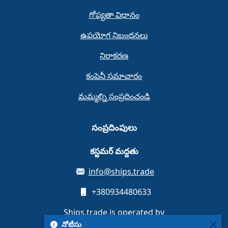
గోప్యతా విధానం
ఉపయోగ నిబంధనలు
నిరాకరణ
కంపెనీ సమాచారం
మమ్మల్ని సంప్రదించండి
సంప్రదింపులు
కస్టమర్ మద్దతు
info@ships.trade
+380934480633
Ships.trade is operated by
MB Unit media platform
నోటీసు