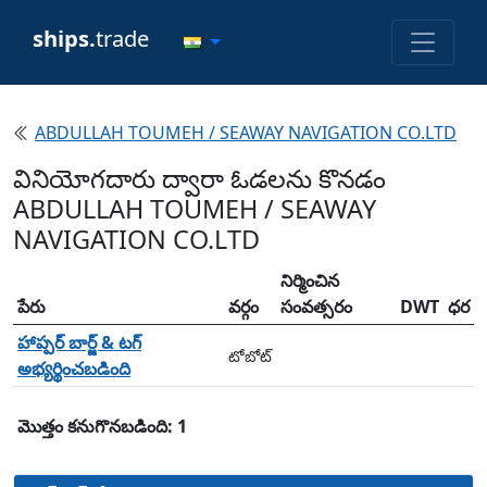
ships.
trade
ABDULLAH TOUMEH / SEAWAY NAVIGATION CO.LTD
వినియోగదారు ద్వారా ఓడలను కొనడం
ABDULLAH TOUMEH / SEAWAY
NAVIGATION CO.LTD
నిర్మించిన
పేరు
వర్గం
సంవత్సరం
DWT
ధర
హాప్పర్ బార్జ్ & టగ్
టోబోట్
అభ్యర్థించబడింది
మొత్తం కనుగొనబడింది: 1