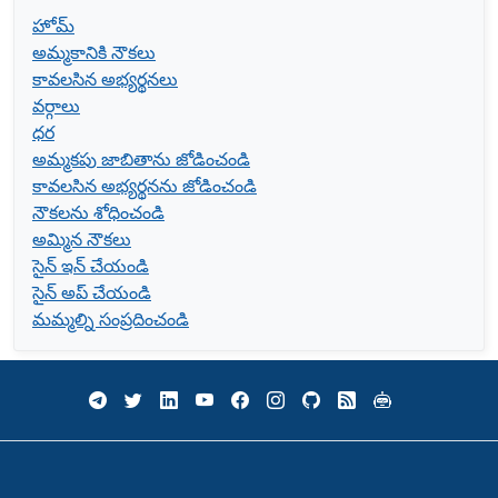
హోమ్
అమ్మకానికి నౌకలు
కావలసిన అభ్యర్థనలు
వర్గాలు
ధర
అమ్మకపు జాబితాను జోడించండి
కావలసిన అభ్యర్థనను జోడించండి
నౌకలను శోధించండి
అమ్మిన నౌకలు
సైన్ ఇన్ చేయండి
సైన్ అప్ చేయండి
మమ్మల్ని సంప్రదించండి