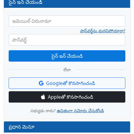
సైన్ ఇన్ చేయండి
ఇమెయిల్ చిరునామా
పాస్‌వర్డ్‌ను మరచిపోయారా?
పాస్‌వర్డ్
సైన్ ఇన్ చేయండి
లేదా
Googleతో కొనసాగించండి
Appleతో కొనసాగించండి
సభ్యుడు కాదు?
ఉచితంగా నమోదు చేసుకోండి
ప్రధాన మెనూ