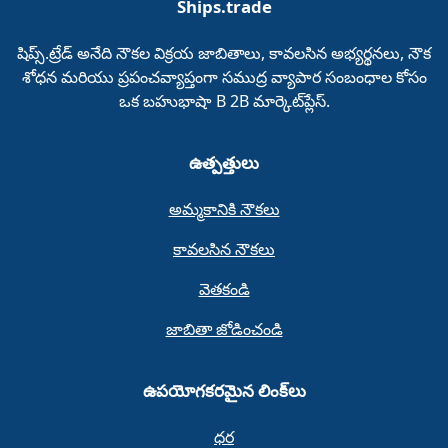
Ships.trade
షిప్స్.ట్రేడ్‌ అనేది నౌకల విక్రయ జాబితాలు, కావలసిన అభ్యర్థనలు, నౌక
శోధన మరియు ప్రపంచవ్యాప్తంగా సముద్ర వ్యాపార సంబంధాల కోసం
ఒక బహుభాషా B 2B మార్కెట్‌ప్లేస్‌.
ఉత్పత్తులు
అమ్మకానికి నౌకలు
కావలసిన నౌకలు
వెతకండి
జాబితా జోడించండి
ఉపయోగకరమైన లింక్‌లు
ధర