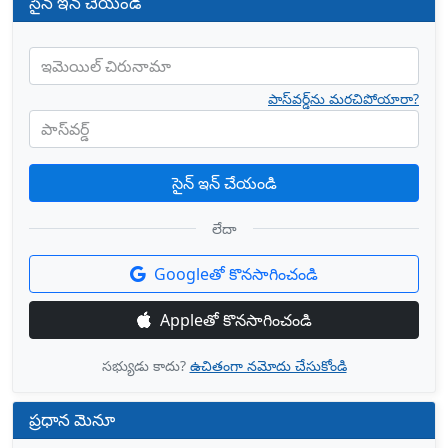
సైన్ ఇన్ చేయండి
ఇమెయిల్ చిరునామా
పాస్‌వర్డ్‌ను మరచిపోయారా?
పాస్‌వర్డ్
సైన్ ఇన్ చేయండి
లేదా
Googleతో కొనసాగించండి
Appleతో కొనసాగించండి
సభ్యుడు కాదు?
ఉచితంగా నమోదు చేసుకోండి
ప్రధాన మెనూ