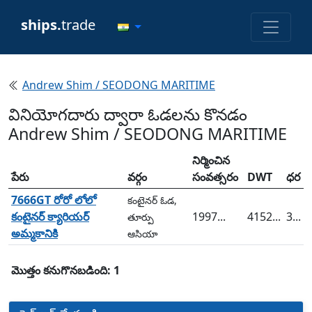
ships.
trade
Andrew Shim / SEODONG MARITIME
వినియోగదారు ద్వారా ఓడలను కొనడం
Andrew Shim / SEODONG MARITIME
నిర్మించిన
పేరు
వర్గం
సంవత్సరం
DWT
ధర
7666GT రోరో లోలో
కంటైనర్ ఓడ,
కంటైనర్ క్యారియర్
1997...
4152...
3...
తూర్పు
అమ్మకానికి
ఆసియా
మొత్తం కనుగొనబడింది: 1