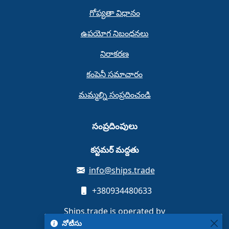
గోప్యతా విధానం
ఉపయోగ నిబంధనలు
నిరాకరణ
కంపెనీ సమాచారం
మమ్మల్ని సంప్రదించండి
సంప్రదింపులు
కస్టమర్ మద్దతు
info@ships.trade
+380934480633
Ships.trade is operated by
MB Unit media platform
నోటీసు