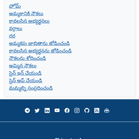
హోమ్
అమ్మకానికి నౌకలు
కావలసిన అభ్యర్థనలు
వర్గాలు
ధర
అమ్మకపు జాబితాను జోడించండి
కావలసిన అభ్యర్థనను జోడించండి
నౌకలను శోధించండి
అమ్మిన నౌకలు
సైన్ ఇన్ చేయండి
సైన్ అప్ చేయండి
మమ్మల్ని సంప్రదించండి