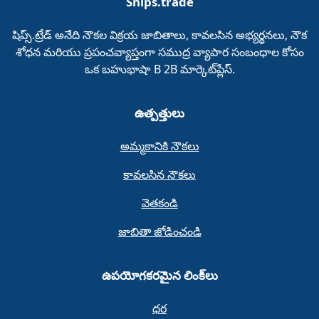
Ships.trade
షిప్స్.ట్రేడ్‌ అనేది నౌకల విక్రయ జాబితాలు, కావలసిన అభ్యర్థనలు, నౌక
శోధన మరియు ప్రపంచవ్యాప్తంగా సముద్ర వ్యాపార సంబంధాల కోసం
ఒక బహుభాషా B 2B మార్కెట్‌ప్లేస్‌.
ఉత్పత్తులు
అమ్మకానికి నౌకలు
కావలసిన నౌకలు
వెతకండి
జాబితా జోడించండి
ఉపయోగకరమైన లింక్‌లు
ధర