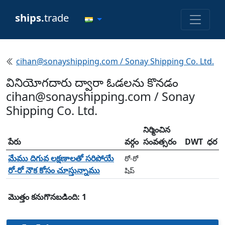
ships.
trade
cihan@sonayshipping.com / Sonay Shipping Co. Ltd.
వినియోగదారు ద్వారా ఓడలను కొనడం
cihan@sonayshipping.com / Sonay
Shipping Co. Ltd.
నిర్మించిన
పేరు
వర్గం
సంవత్సరం
DWT
ధర
మేము దిగువ లక్షణాలతో సరిపోయే
రో-రో
రో-రో నౌక కోసం చూస్తున్నాము
షిప్
మొత్తం కనుగొనబడింది: 1