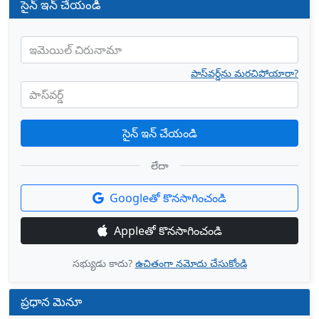
సైన్ ఇన్ చేయండి
ఇమెయిల్ చిరునామా
పాస్‌వర్డ్‌ను మరచిపోయారా?
పాస్‌వర్డ్
సైన్ ఇన్ చేయండి
లేదా
Googleతో కొనసాగించండి
Appleతో కొనసాగించండి
సభ్యుడు కాదు?
ఉచితంగా నమోదు చేసుకోండి
ప్రధాన మెనూ