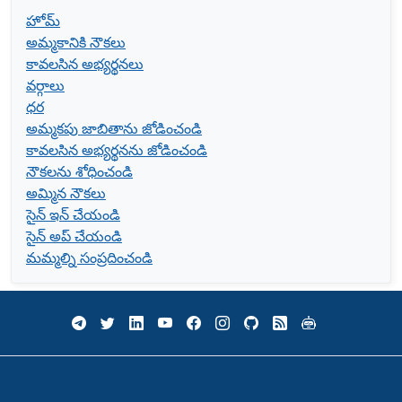
హోమ్
అమ్మకానికి నౌకలు
కావలసిన అభ్యర్థనలు
వర్గాలు
ధర
అమ్మకపు జాబితాను జోడించండి
కావలసిన అభ్యర్థనను జోడించండి
నౌకలను శోధించండి
అమ్మిన నౌకలు
సైన్ ఇన్ చేయండి
సైన్ అప్ చేయండి
మమ్మల్ని సంప్రదించండి