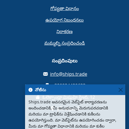
గోప్యతా విధానం
ఉపయోగ నిబంధనలు
నిరాకరణ
మమ్మల్ని సంప్రదించండి
సంప్రదింపులు
info@ships.trade
+380934480633
నోటీసు
ఓలెక్సాండ్రా మిషుహి స్ట్రీట్, 12
Ships.trade అవసరమైన వెబ్‌సైట్ కార్యాచరణను
అందించడానికి, మీ అనుభవాన్ని మెరుగుపరచడానికి
కైవ్, ఉక్రెయిన్
మరియు మా ట్రాఫిక్‌ను విశ్లేషించడానికి కుకీలను
ఉపయోగిస్తుంది. మా వెబ్‌సైట్‌ను ఉపయోగించడం ద్వారా,
మీరు మా గోప్యతా విధానానికి మరియు మా కుకీల