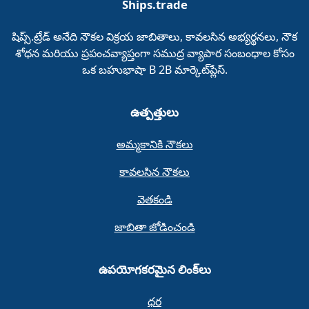
Ships.trade
షిప్స్.ట్రేడ్‌ అనేది నౌకల విక్రయ జాబితాలు, కావలసిన అభ్యర్థనలు, నౌక
శోధన మరియు ప్రపంచవ్యాప్తంగా సముద్ర వ్యాపార సంబంధాల కోసం
ఒక బహుభాషా B 2B మార్కెట్‌ప్లేస్‌.
ఉత్పత్తులు
అమ్మకానికి నౌకలు
కావలసిన నౌకలు
వెతకండి
జాబితా జోడించండి
ఉపయోగకరమైన లింక్‌లు
ధర